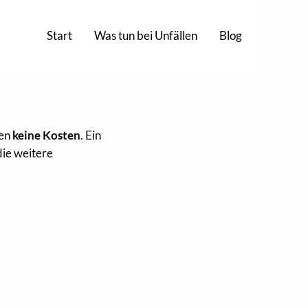
Start
Was tun bei Unfällen
Blog
hen
keine Kosten
. Ein
die weitere