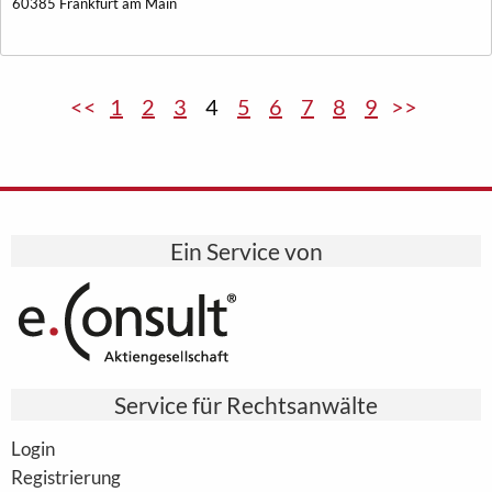
60385 Frankfurt am Main
<<
1
2
3
4
5
6
7
8
9
>>
Ein Service von
Service für Rechtsanwälte
Login
Registrierung