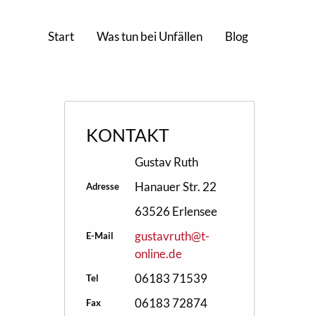
Start
Was tun bei Unfällen
Blog
KONTAKT
Gustav Ruth
Hanauer Str. 22
Adresse
63526 Erlensee
gustavruth@t-
E-Mail
online.de
06183 71539
Tel
06183 72874
Fax