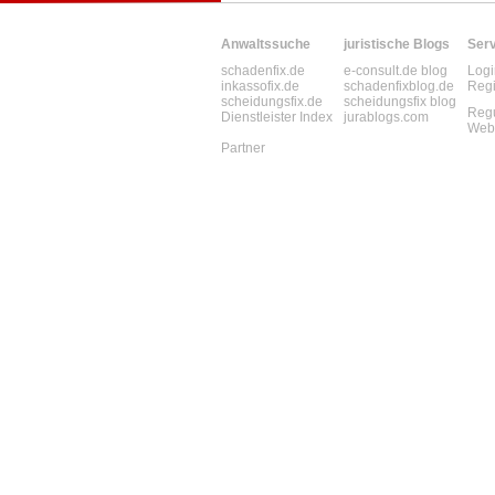
Anwaltssuche
juristische Blogs
Serv
schadenfix.de
e-consult.de blog
Logi
inkassofix.de
schadenfixblog.de
Regi
scheidungsfix.de
scheidungsfix blog
Regu
Dienstleister Index
jurablogs.com
Web
Partner